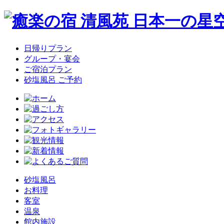
日帰りプラン
グループ・宴会
ご宿泊プラン
砂塩風呂 ご予約
砂塩風呂
お料理
客室
温泉
館内施設