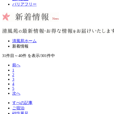
バリアフリー
清風苑ホーム
新着情報
31件目～40件
を表示/301件中
前へ
1
2
3
4
5
次へ
すべの記事
ご宿泊
砂塩風呂