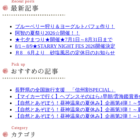
ブルーベリー狩り＆ヨーグルトパフェ作り！
阿智の夏祭り2026☆開催！！
★七夕まつり★開催★7月1日～8月31日まで
8/1～8/9★STARRY NIGHT FES 2026開催決定
Ｒ8 6月より 砂塩風呂の定休日のお知らせ
長野県の全国旅行支援 「信州割SPECIAL」
【マイカーで行く】ヘブンスそのはら♪早朝/雲海鑑賞券
【自然とあぞぼう！昼神温泉の夏休み】企画第4弾！～
【自然とあぞぼう！昼神温泉の夏休み】企画第3弾！～
【自然とあぞぼう！昼神温泉の夏休み】企画第2弾！～1