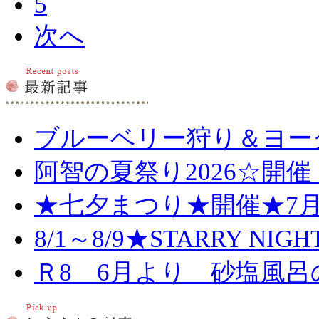
5
次へ
ブルーベリー狩り＆ヨー
阿智の夏祭り2026☆開催
★七夕まつり★開催★7月
8/1～8/9★STARRY NIG
Ｒ8 6月より 砂塩風