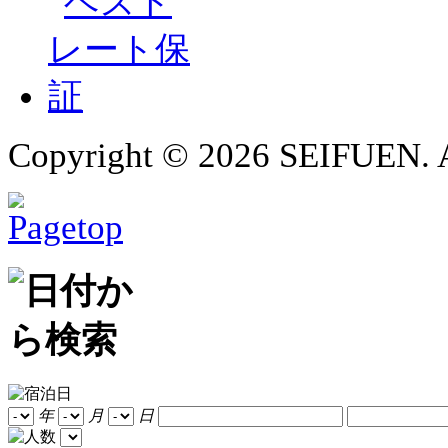
Copyright ©
2026 SEIFUEN. A
年
月
日