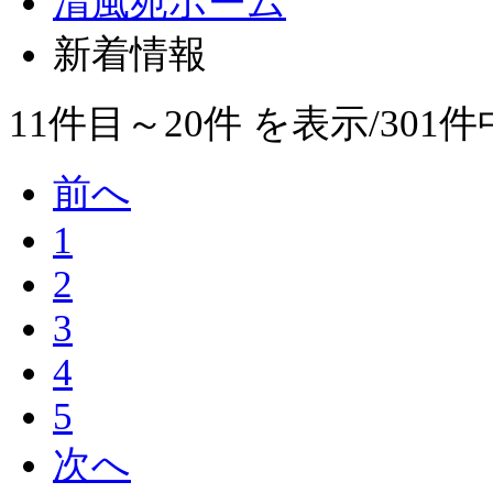
清風苑ホーム
新着情報
11件目～20件
を表示/301件
前へ
1
2
3
4
5
次へ