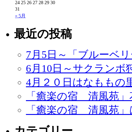
24
25
26
27
28
29
30
31
« 5月
最近の投稿
7月5日～「ブルーベ
6月10日～サクランボ
4月２０日はなももの
「癒楽の宿 清風苑」
「癒楽の宿 清風苑」
カテゴリー