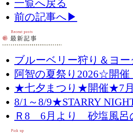
一覧へ戻る
前の記事へ▶
ブルーベリー狩り＆ヨー
阿智の夏祭り2026☆開催
★七夕まつり★開催★7月
8/1～8/9★STARRY NIG
Ｒ8 6月より 砂塩風